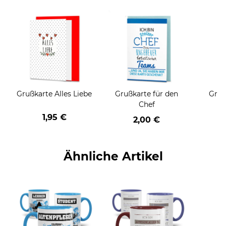
Grußkarte Alles Liebe
Grußkarte für den
Gruß
Chef
1,95 €
2,00 €
Ähnliche Artikel