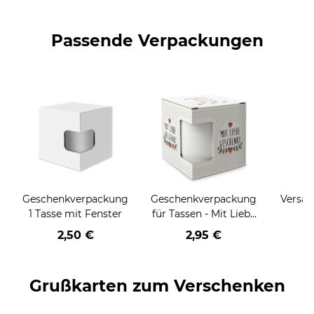
Passende Verpackungen
Geschenkverpackung
Geschenkverpackung
Versan
1 Tasse mit Fenster
für Tassen - Mit Liebe
geschenkt
2,50 €
2,95 €
Grußkarten zum Verschenken