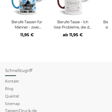
Berufe-Tassen für
Berufe-Tasse - Ich
Beru
Männer - zwei
löse Probleme, die du
sie
Farbvarianten
nicht verstehst -
BE
11,95 €
ab
11,95 €
verschiedene Berufe
versch
für Mä
Schnellzugriff
Kontakt
Blog
Qualität
Sitemap
TassenDruck.de