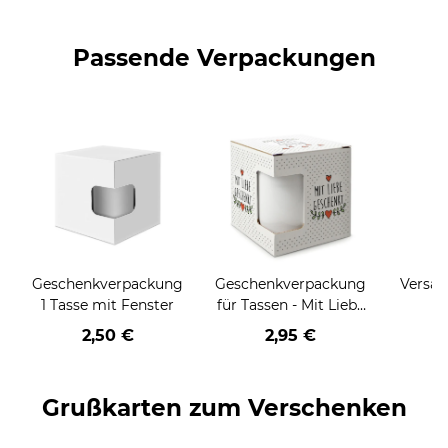
Passende Verpackungen
Geschenkverpackung
Geschenkverpackung
Versan
1 Tasse mit Fenster
für Tassen - Mit Liebe
geschenkt
2,50 €
2,95 €
Grußkarten zum Verschenken