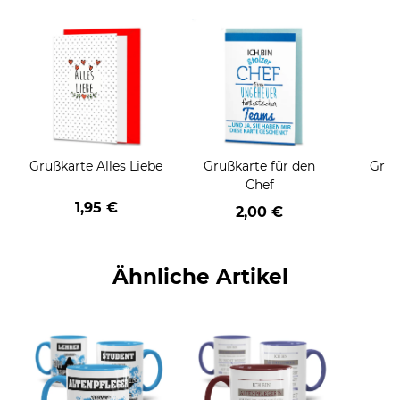
Grußkarte Alles Liebe
Grußkarte für den
Gruß
Chef
1,95 €
2,00 €
Ähnliche Artikel