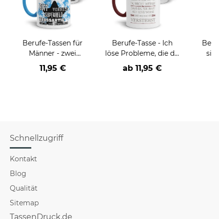
Berufe-Tassen für
Berufe-Tasse - Ich
Beru
Männer - zwei
löse Probleme, die du
sie
Farbvarianten
nicht verstehst -
BE
11,95 €
ab
11,95 €
verschiedene Berufe
versch
für Mä
Schnellzugriff
Kontakt
Blog
Qualität
Sitemap
TassenDruck.de