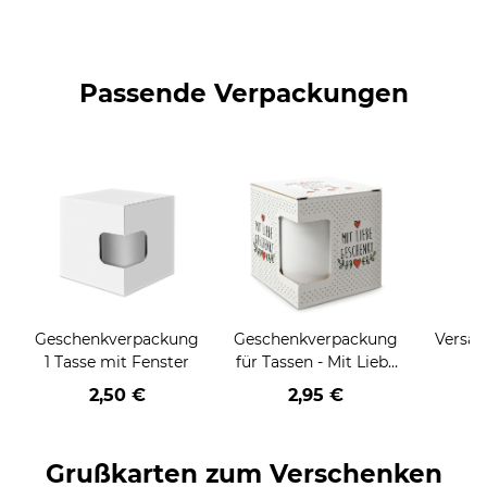
Passende Verpackungen
Geschenkverpackung
Geschenkverpackung
Versan
1 Tasse mit Fenster
für Tassen - Mit Liebe
geschenkt
2,50 €
2,95 €
Grußkarten zum Verschenken