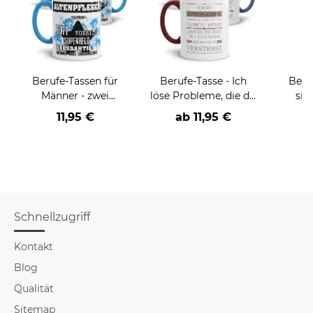
Berufe-Tassen für
Berufe-Tasse - Ich
Beru
Männer - zwei
löse Probleme, die du
sie
Farbvarianten
nicht verstehst -
BE
11,95 €
ab
11,95 €
verschiedene Berufe
versch
f
Schnellzugriff
Kontakt
Blog
Qualität
Sitemap