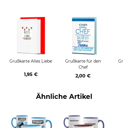
Grußkarte Alles Liebe
Grußkarte für den
Gruß
Chef
1,95 €
2,00 €
Ähnliche Artikel