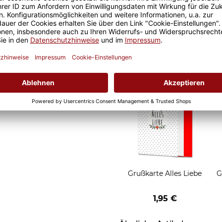
d Motivtassen garantiert
Geschenkverpackung 1
h, schmeckt gleich nochmal
Tasse mit Fenster
2,50 €
Grußkarten zum Versch
Grußkarte Alles Liebe
G
1,95 €