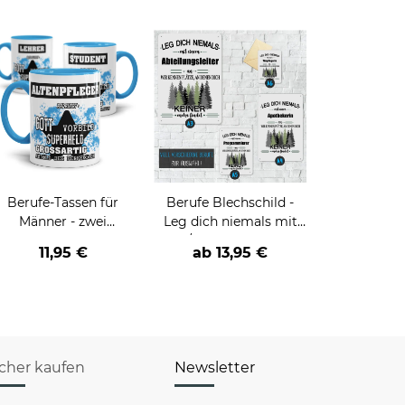
Berufe-Tassen für
Berufe Blechschild -
Männer - zwei
Leg dich niemals mit
Farbvarianten
einer/einem - Beruf - an
11,95 €
ab
13,95 €
icher kaufen
Newsletter