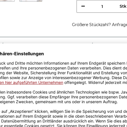
Stk
Größere Stückzahl? Anfrage 
Sicherer Kauf Auf Rechnung
Produktion in 
Passende Verpackungen
tung einer
st eine tolle Geschenkidee,
-Tassen aus hochwertiger
fik-Team designt. Mit viel
genen Produktion bedruckt.
rowellen geeignet. Somit