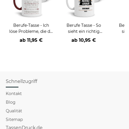
Berufe-Tasse - Ich
Berufe Tasse - So
Beru
löse Probleme, die du
sieht ein richtig
sie
nicht verstehst -
cooler -BERUF- aus
BE
ab
11,95 €
ab
10,95 €
verschiedene Berufe
versch
f
Schnellzugriff
Kontakt
Blog
Qualität
Sitemap
TassenDruck.de