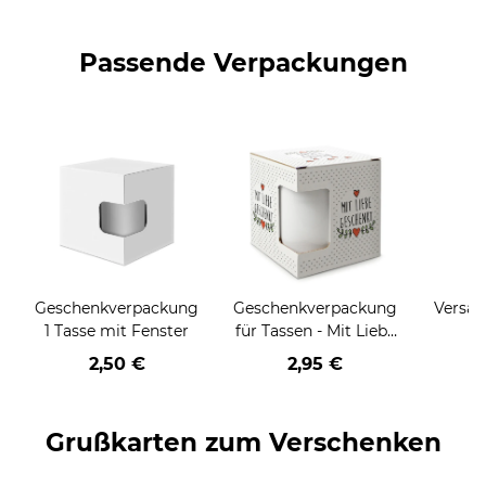
Passende Verpackungen
Geschenkverpackung
Geschenkverpackung
Versan
1 Tasse mit Fenster
für Tassen - Mit Liebe
geschenkt
2,50 €
2,95 €
Grußkarten zum Verschenken