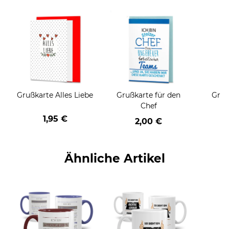
Grußkarte Alles Liebe
Grußkarte für den
Gruß
Chef
1,95 €
2,00 €
Ähnliche Artikel