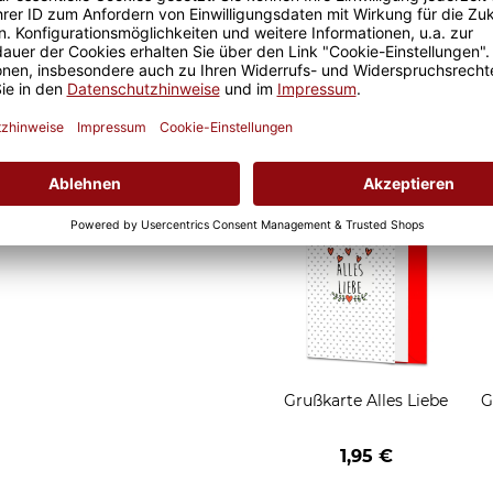
pülmaschinen- und
eude an unseren Fototassen
Geschenkverpackung 1
 Morgen, oder
Tasse mit Fenster
t.
2,50 €
Grußkarten zum Versch
Grußkarte Alles Liebe
G
1,95 €