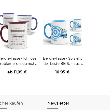
erufe-Tasse - Ich löse
Berufe-Tasse - So sieht
robleme, die du nicht
der beste BERUF aus -
verstehst -
verschiedene Berufe für
ab
11,95 €
10,95 €
verschiedene Berufe
Männer - Hellblau
icher kaufen
Newsletter