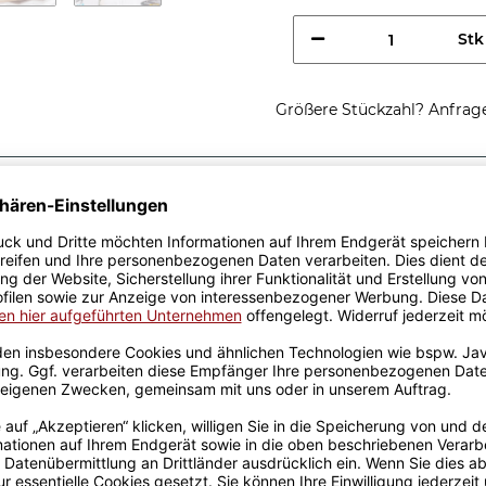
Stk
Größere Stückzahl? Anfrage 
Sicherer Kauf Auf Rechnung
Produktion in 
Passende Verpackungen
tung einer
ist eine tolle
 gelben Berufe-Tassen aus
von unserem Grafik-Team
de in unserer eigenen