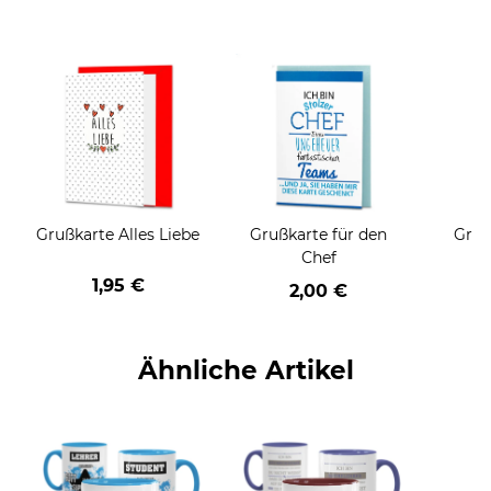
Grußkarte Alles Liebe
Grußkarte für den
Gruß
Chef
1,95 €
2,00 €
Ähnliche Artikel