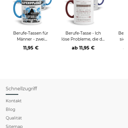
Berufe-Tassen für
Berufe-Tasse - Ich
Beru
Männer - zwei
löse Probleme, die du
sieh
Farbvarianten
nicht verstehst -
coole
11,95 €
ab
11,95 €
a
verschiedene Berufe
Schnellzugriff
Kontakt
Blog
Qualität
Sitemap