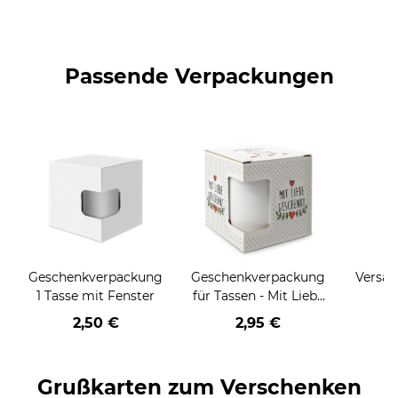
Passende Verpackungen
Geschenkverpackung
Geschenkverpackung
Versan
1 Tasse mit Fenster
für Tassen - Mit Liebe
geschenkt
2,50 €
2,95 €
Grußkarten zum Verschenken