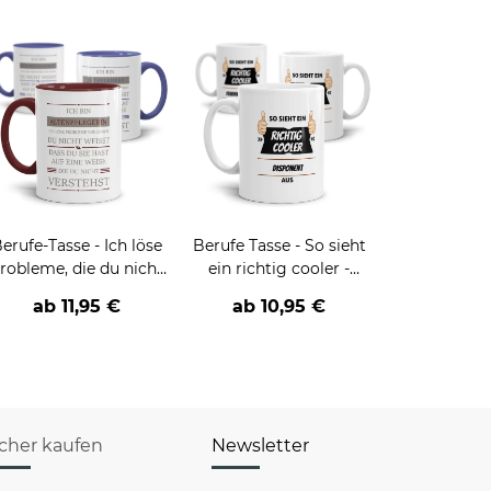
erufe-Tasse - Ich löse
Berufe Tasse - So sieht
robleme, die du nicht
ein richtig cooler -
verstehst -
BERUF- aus
ab
11,95 €
ab
10,95 €
verschiedene Berufe
icher kaufen
Newsletter