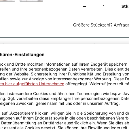
Stk
Größere Stückzahl? Anfrage 
Sicherer Kauf Auf Rechnung
Produktion in 
Passende Verpackungen
tung einer
t eine tolle Geschenkidee,
-Tassen aus hochwertiger
fik-Team designt. Mit viel
genen Produktion bedruckt.
rowellen geeignet. Somit