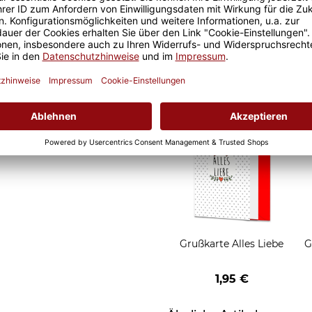
d Motivtassen garantiert
Geschenkverpackung 1
h, schmeckt gleich nochmal
Tasse mit Fenster
2,50 €
Grußkarten zum Versch
Grußkarte Alles Liebe
G
1,95 €