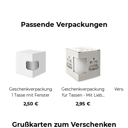
Passende Verpackungen
Geschenkverpackung
Geschenkverpackung
Versan
1 Tasse mit Fenster
für Tassen - Mit Liebe
geschenkt
2,50 €
2,95 €
Grußkarten zum Verschenken