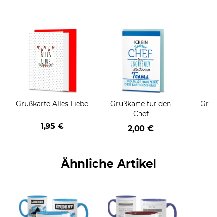
Grußkarte Alles Liebe
Grußkarte für den
Gruß
Chef
1,95 €
2,00 €
Ähnliche Artikel