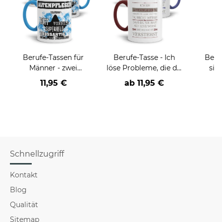
Berufe-Tassen für
Berufe-Tasse - Ich
Beru
Männer - zwei
löse Probleme, die du
sie
Farbvarianten
nicht verstehst -
BE
11,95 €
ab
11,95 €
verschiedene Berufe
versch
für Mä
Schnellzugriff
Kontakt
Blog
Qualität
Sitemap