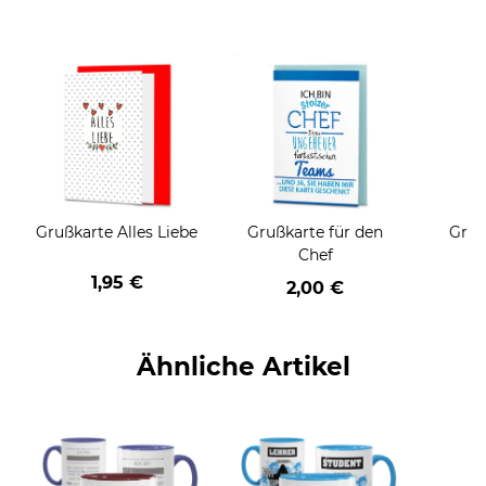
Grußkarte Alles Liebe
Grußkarte für den
Gruß
Chef
1,95 €
2,00 €
Ähnliche Artikel