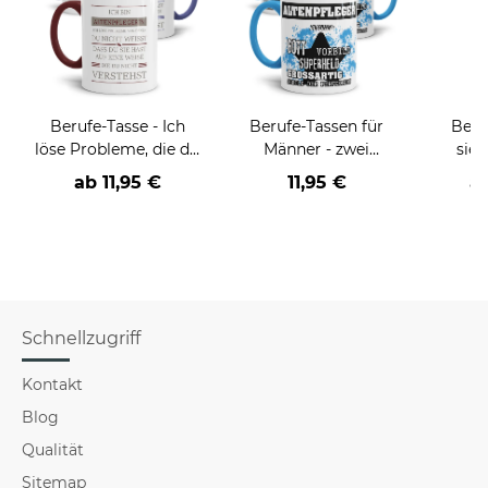
Berufe-Tasse - Ich
Berufe-Tassen für
Beru
löse Probleme, die du
Männer - zwei
sieh
nicht verstehst -
Farbvarianten
coole
ab
11,95 €
11,95 €
a
verschiedene Berufe
Schnellzugriff
Kontakt
Blog
Qualität
Sitemap