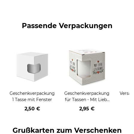
Passende Verpackungen
Geschenkverpackung
Geschenkverpackung
Versan
1 Tasse mit Fenster
für Tassen - Mit Liebe
geschenkt
2,50 €
2,95 €
Grußkarten zum Verschenken