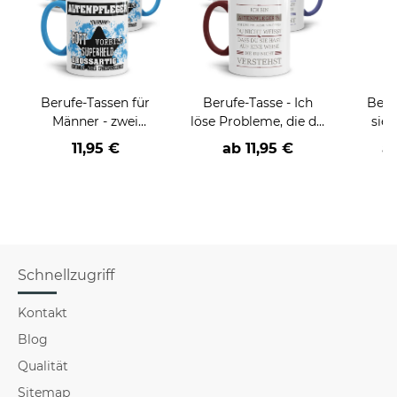
Berufe-Tassen für
Berufe-Tasse - Ich
Beru
Männer - zwei
löse Probleme, die du
sieh
Farbvarianten
nicht verstehst -
coole
11,95 €
ab
11,95 €
a
verschiedene Berufe
Schnellzugriff
Kontakt
Blog
Qualität
Sitemap