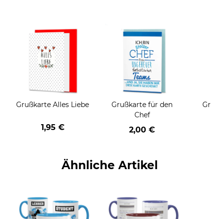
Grußkarte Alles Liebe
Grußkarte für den
Gruß
Chef
1,95 €
2,00 €
Ähnliche Artikel