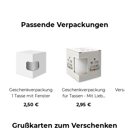
Passende Verpackungen
Geschenkverpackung
Geschenkverpackung
Versan
1 Tasse mit Fenster
für Tassen - Mit Liebe
geschenkt
2,50 €
2,95 €
Grußkarten zum Verschenken