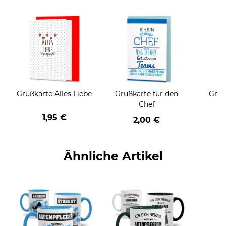
Grußkarte Alles Liebe
Grußkarte für den
Gruß
Chef
1,95 €
2,00 €
Ähnliche Artikel