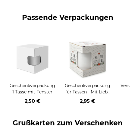
Passende Verpackungen
Geschenkverpackung
Geschenkverpackung
Versan
1 Tasse mit Fenster
für Tassen - Mit Liebe
geschenkt
2,50 €
2,95 €
Grußkarten zum Verschenken