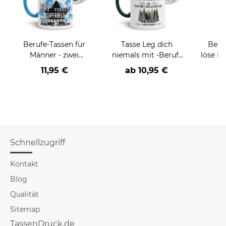
Berufe-Tassen für
Tasse Leg dich
Beruf
Männer - zwei
niemals mit -Beruf-
löse P
Farbvarianten
an
nich
11,95 €
ab
10,95 €
a
versch
Schnellzugriff
Kontakt
Blog
Qualität
Sitemap
TassenDruck.de