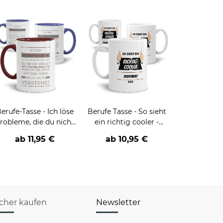
erufe-Tasse - Ich löse
Berufe Tasse - So sieht
robleme, die du nicht
ein richtig cooler -
verstehst -
BERUF- aus
ab
11,95 €
ab
10,95 €
verschiedene Berufe
icher kaufen
Newsletter