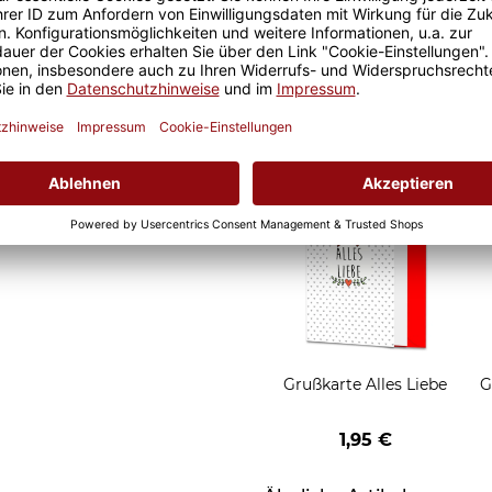
eude an unseren Fototassen
Geschenkverpackung 1
 Morgen, oder
Tasse mit Fenster
t.
2,50 €
Grußkarten zum Versch
Grußkarte Alles Liebe
G
1,95 €