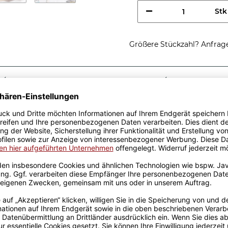
Stk
Größere Stückzahl? Anfrage 
Sicherer Kauf Auf Rechnung
Produktion in 
Passende Verpackungen
tung einer
ist eine tolle
 gelben Berufe-Tassen aus
von unserem Grafik-Team
de in unserer eigenen
pülmaschinen- und