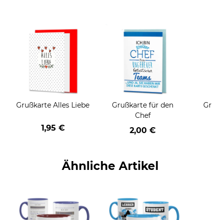
Grußkarte Alles Liebe
Grußkarte für den
Gruß
Chef
1,95 €
2,00 €
Ähnliche Artikel