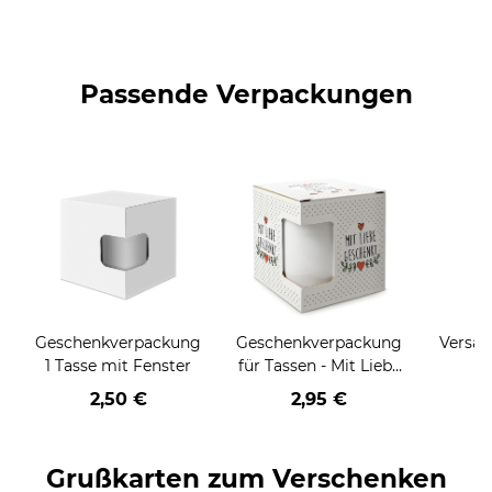
Passende Verpackungen
Geschenkverpackung
Geschenkverpackung
Versan
1 Tasse mit Fenster
für Tassen - Mit Liebe
geschenkt
2,50 €
2,95 €
Grußkarten zum Verschenken