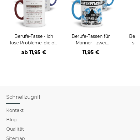
Berufe-Tasse - Ich
Berufe-Tassen für
Beru
löse Probleme, die du
Männer - zwei
sie
nicht verstehst -
Farbvarianten
BE
ab
11,95 €
11,95 €
verschiedene Berufe
versch
f
Schnellzugriff
Kontakt
Blog
Qualität
Sitemap