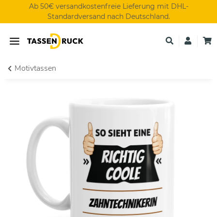
Ab 50€ versandkostenfreie Lieferung mit DHL-
Standardversand nach Deutschland.
Motivtassen