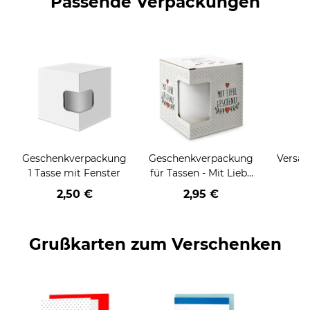
Passende Verpackungen
Geschenkverpackung
Geschenkverpackung
Versan
1 Tasse mit Fenster
für Tassen - Mit Liebe
geschenkt
2,50 €
2,95 €
Grußkarten zum Verschenken