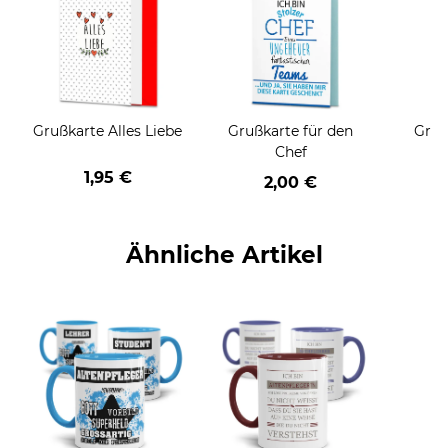
Grußkarte Alles Liebe
Grußkarte für den
Gruß
Chef
1,95 €
2,00 €
Ähnliche Artikel