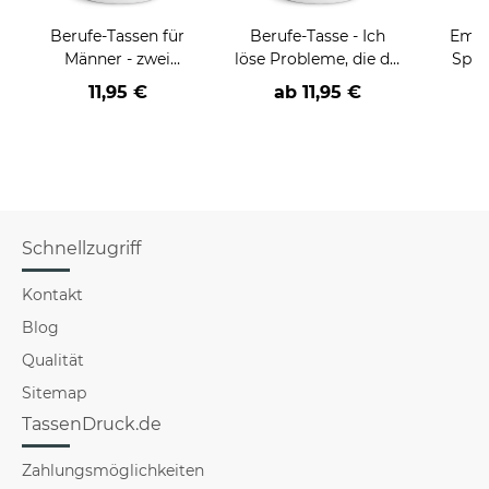
Berufe-Tassen für
Berufe-Tasse - Ich
Email
Männer - zwei
löse Probleme, die du
Spru
Farbvarianten
nicht verstehst -
der/d
11,95 €
ab
11,95 €
verschiedene Berufe
B
Schnellzugriff
Kontakt
Blog
Qualität
Sitemap
TassenDruck.de
Zahlungsmöglichkeiten