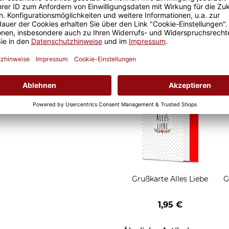
 Somit ist eine lange
Geschenkverpackung 1
garantiert und der Kaffee
Tasse mit Fenster
ch nochmal so gut.
2,50 €
Grußkarten zum Versch
Grußkarte Alles Liebe
G
1,95 €