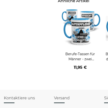
Ähnliche Artikel
Berufe-Tassen für
B
Männer - zwei
d
Farbvarianten
v
11,95 €
Kontaktiere uns
Versand
S