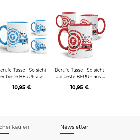
erufe-Tasse - So sieht
Berufe-Tasse - So sieht
er beste BERUF aus -
die beste BERUF aus -
erschiedene Berufe für
verschiedene Berufe für
10,95 €
10,95 €
Männer - Hellblau
Frauen
icher kaufen
Newsletter