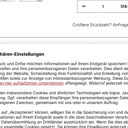
Stk
Größere Stückzahl? Anfrage 
Sicherer Kauf Auf Rechnung
Produktion in 
Passende Verpackungen
chtig coole
e - So sieht eine richtig
le Geschenkidee, egal zu
chwertiger Keramik wurden
t. Mit viel Erfahrung werden
edruckt. Die Kaffeebecher