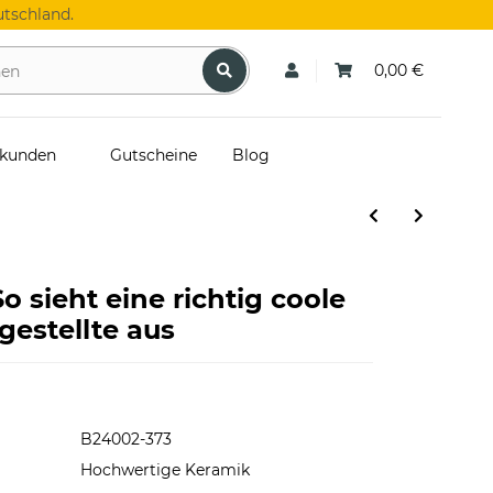
tschland.
0,00 €
skunden
Gutscheine
Blog
o sieht eine richtig coole
estellte aus
B24002-373
Hochwertige Keramik