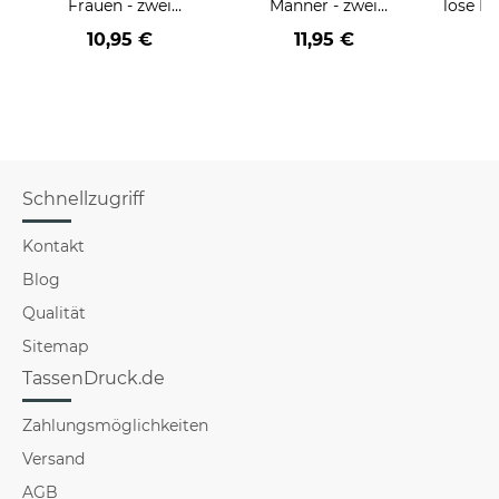
Frauen - zwei
Männer - zwei
löse P
Farbvarianten
Farbvarianten
nich
10,95 €
11,95 €
a
versch
Schnellzugriff
Kontakt
Blog
Qualität
Sitemap
TassenDruck.de
Zahlungsmöglichkeiten
Versand
AGB