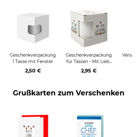
Geschenkverpackung
Geschenkverpackung
Versan
1 Tasse mit Fenster
für Tassen - Mit Liebe
geschenkt
2,50 €
2,95 €
Grußkarten zum Verschenken