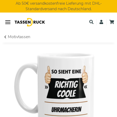
Ab 50€ versandkostenfreie Lieferung mit DHL-
Standardversand nach Deutschland.
Motivtassen