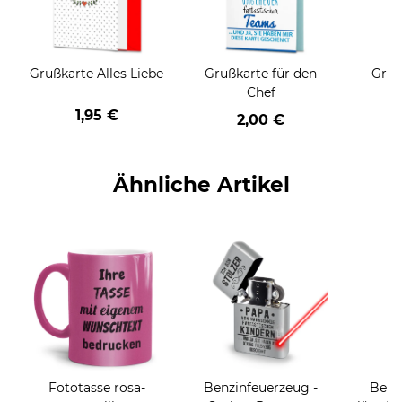
Grußkarte Alles Liebe
Grußkarte für den
Gruß
Chef
1,95 €
2,00 €
Ähnliche Artikel
Fototasse rosa-
Benzinfeuerzeug -
Beruf