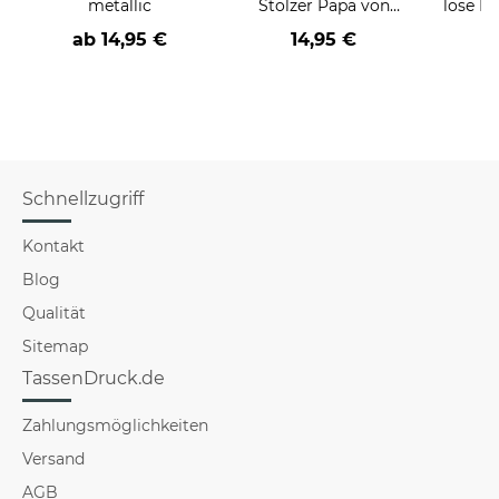
metallic
Stolzer Papa von
löse P
Kinder
nich
ab
14,95 €
14,95 €
a
versch
Schnellzugriff
Kontakt
Blog
Qualität
Sitemap
TassenDruck.de
Zahlungsmöglichkeiten
Versand
AGB