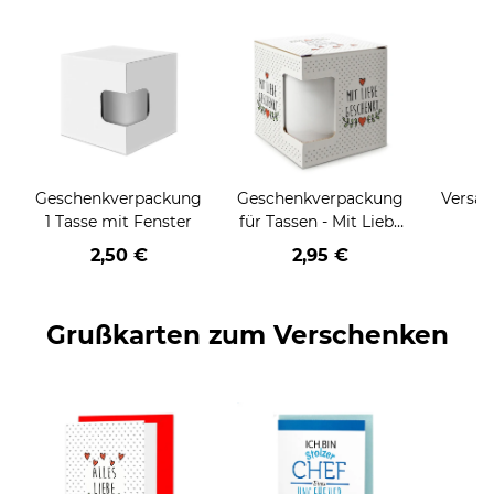
Geschenkverpackung
Geschenkverpackung
Versan
1 Tasse mit Fenster
für Tassen - Mit Liebe
geschenkt
2,50 €
2,95 €
Grußkarten zum Verschenken