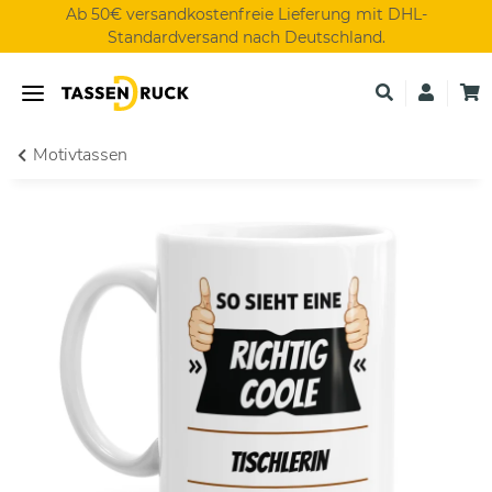
Ab 50€ versandkostenfreie Lieferung mit DHL-
Standardversand nach Deutschland.
Motivtassen