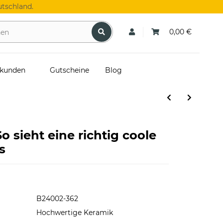
tschland.
0,00 €
skunden
Gutscheine
Blog
o sieht eine richtig coole
s
B24002-362
Hochwertige Keramik