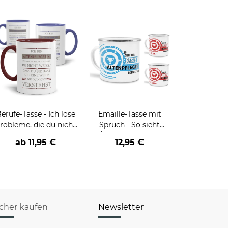
erufe-Tasse - Ich löse
Emaille-Tasse mit
robleme, die du nicht
Spruch - So sieht
verstehst -
der/die beste - Ihr Beruf
ab
11,95 €
12,95 €
verschiedene Berufe
- aus
icher kaufen
Newsletter