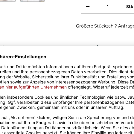
Stk
Größere Stückzahl? Anfrage 
Sicherer Kauf Auf Rechnung
Produktion in 
Passende Verpackungen
chtig coole
e - So sieht eine richtig
kidee, egal zu welchem
r Keramik wurden mit viel
el Erfahrung werden sie
ckt. Die Kaffeebecher sind