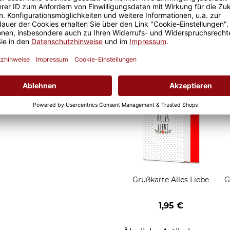
it ist eine lange Freude an
Geschenkverpackung 1
t und der Kaffee am
Tasse mit Fenster
nochmal so gut.
2,50 €
Grußkarten zum Versch
Grußkarte Alles Liebe
G
1,95 €