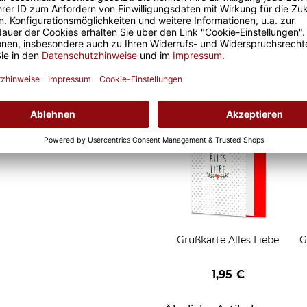
it ist eine lange Freude an
Geschenkverpackung 1
t und der Kaffee am
Tasse mit Fenster
nochmal so gut.
2,50 €
Grußkarten zum Versch
Grußkarte Alles Liebe
G
1,95 €