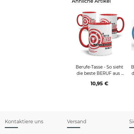
Ähnliche Artikel
Berufe-Tasse - So sieht
B
die beste BERUF aus -
d
verschiedene Berufe für
v
10,95 €
Frauen
Kontaktiere uns
Versand
S