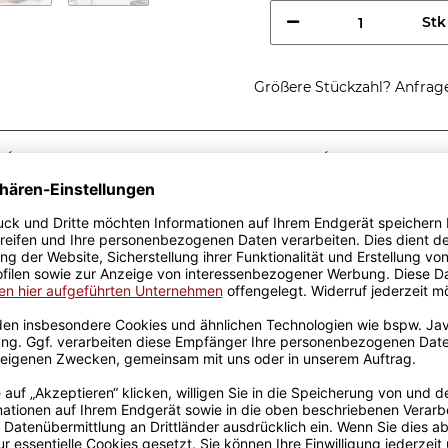
Stk
Größere Stückzahl? Anfrage 
Sicherer Kauf Auf Rechnung
Produktion in 
Passende Verpackungen
chtig coole
e - So sieht eine richtig
ee, egal zu welchem Anlass.
k wurden mit viel Liebe
ahrung werden sie
ckt. Die Kaffeebecher sind