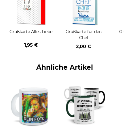
Grußkarte Alles Liebe
Grußkarte für den
Gruß
Chef
1,95 €
2,00 €
Ähnliche Artikel