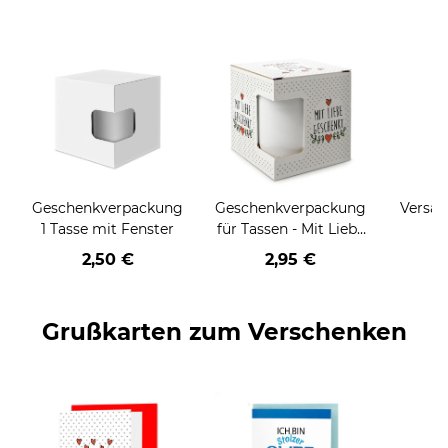
Geschenkverpackung
Geschenkverpackung
Versan
1 Tasse mit Fenster
für Tassen - Mit Liebe
geschenkt
2,50 €
2,95 €
Grußkarten zum Verschenken