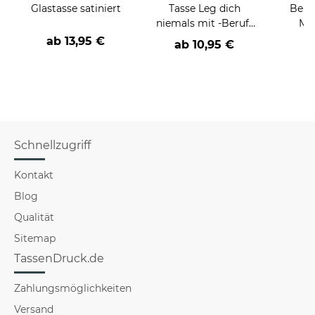
Glastasse satiniert
Tasse Leg dich
Beru
niemals mit -Beruf-
Män
an
Far
ab
13,95 €
ab
10,95 €
Schnellzugriff
Kontakt
Blog
Qualität
Sitemap
TassenDruck.de
Zahlungsmöglichkeiten
Versand