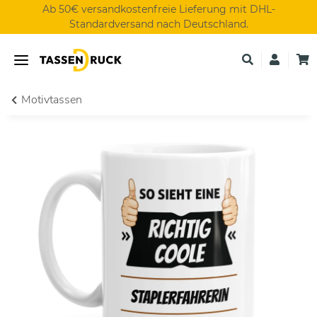
Ab 50€ versandkostenfreie Lieferung mit DHL-
Standardversand nach Deutschland.
Motivtassen