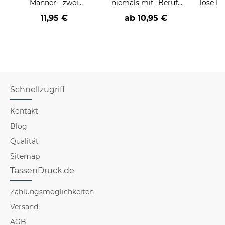
Männer - zwei
niemals mit -Beruf-
löse P
Farbvarianten
an
nich
11,95 €
ab
10,95 €
a
versch
Schnellzugriff
Kontakt
Blog
Qualität
Sitemap
TassenDruck.de
Zahlungsmöglichkeiten
Versand
AGB