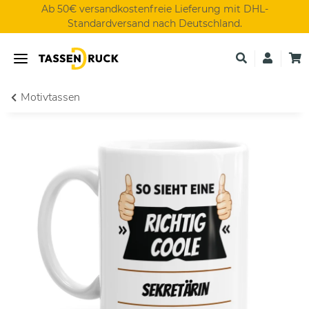
Ab 50€ versandkostenfreie Lieferung mit DHL-
Standardversand nach Deutschland.
Motivtassen