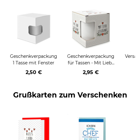
Geschenkverpackung
Geschenkverpackung
Versan
1 Tasse mit Fenster
für Tassen - Mit Liebe
geschenkt
2,50 €
2,95 €
Grußkarten zum Verschenken