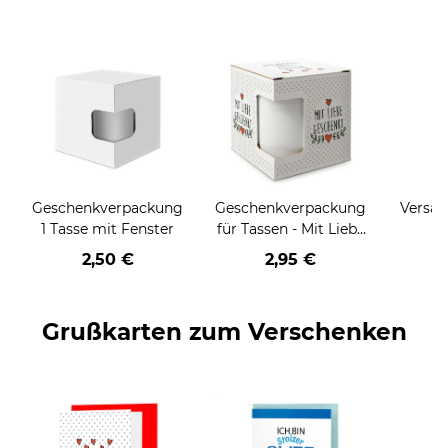
Geschenkverpackung
Geschenkverpackung
Versan
1 Tasse mit Fenster
für Tassen - Mit Liebe
geschenkt
2,50 €
2,95 €
Grußkarten zum Verschenken