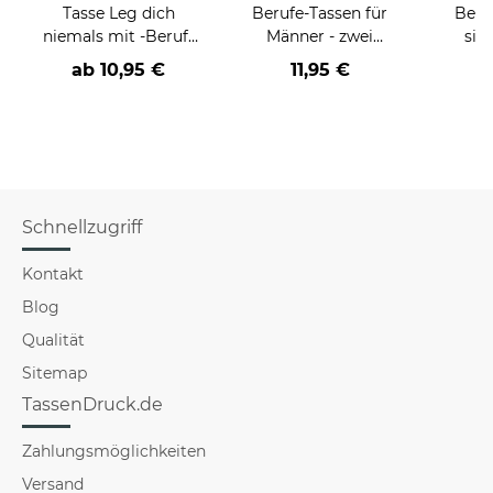
Tasse Leg dich
Berufe-Tassen für
Beru
niemals mit -Beruf-
Männer - zwei
sie
an
Farbvarianten
BE
ab
10,95 €
11,95 €
versch
für Mä
Schnellzugriff
Kontakt
Blog
Qualität
Sitemap
TassenDruck.de
Zahlungsmöglichkeiten
Versand