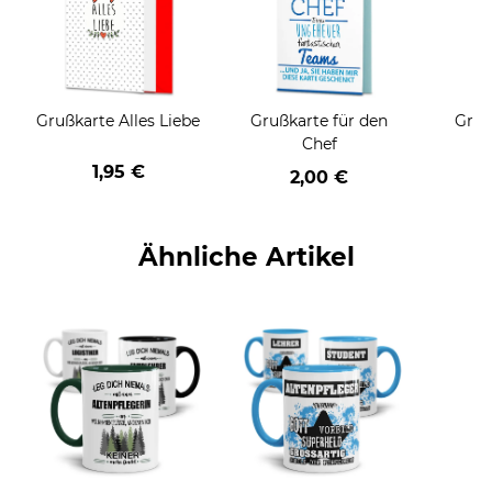
Grußkarte Alles Liebe
Grußkarte für den
Gruß
Chef
1,95 €
2,00 €
Ähnliche Artikel