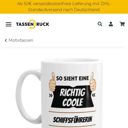
Ab 50€ versandkostenfreie Lieferung mit DHL-
Standardversand nach Deutschland.
Motivtassen