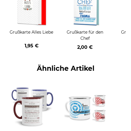
Grußkarte Alles Liebe
Grußkarte für den
Gruß
Chef
1,95 €
2,00 €
Ähnliche Artikel