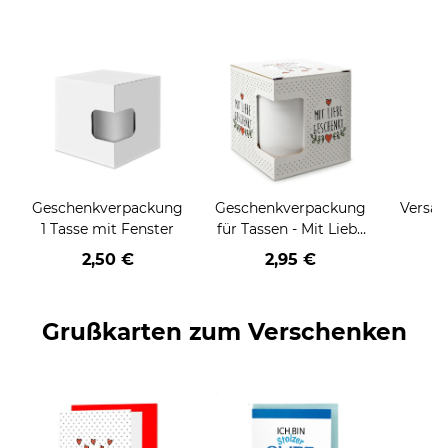
Geschenkverpackung
Geschenkverpackung
Versan
1 Tasse mit Fenster
für Tassen - Mit Liebe
geschenkt
2,50 €
2,95 €
Grußkarten zum Verschenken