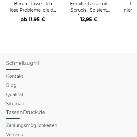
Berufe-Tasse - Ich
Emaille-Tasse mit
Tas
löse Probleme, die du
Spruch - So sieht
niema
nicht verstehst -
der/die beste - Ihr
ab
11,95 €
12,95 €
a
verschiedene Berufe
Beruf - aus
Schnellzugriff
Kontakt
Blog
Qualität
Sitemap
TassenDruck.de
Zahlungsmöglichkeiten
Versand