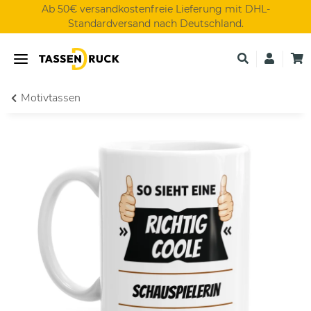
Ab 50€ versandkostenfreie Lieferung mit DHL-
Standardversand nach Deutschland.
Motivtassen