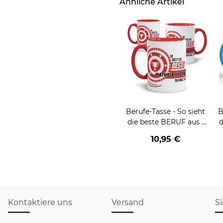
Ähnliche Artikel
Berufe-Tasse - So sieht
B
die beste BERUF aus -
d
verschiedene Berufe für
v
10,95 €
Frauen
Kontaktiere uns
Versand
S