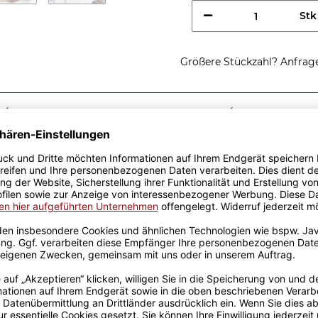
Stk
Größere Stückzahl? Anfrage 
Sicherer Kauf Auf Rechnung
Produktion in 
Passende Verpackungen
chtig coole
e - So sieht eine richtig
ee, egal zu welchem Anlass.
k wurden mit viel Liebe
ahrung werden sie
ckt. Die Kaffeebecher sind