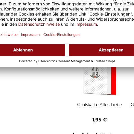
it ist eine lange Freude an
Geschenkverpackung 1
t und der Kaffee am
Tasse mit Fenster
nochmal so gut.
2,50 €
Grußkarten zum Versch
Grußkarte Alles Liebe
G
1,95 €