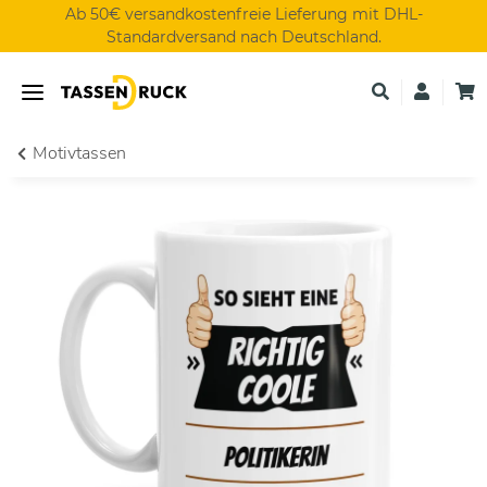
Ab 50€ versandkostenfreie Lieferung mit DHL-
Standardversand nach Deutschland.
Motivtassen