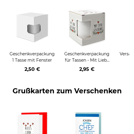
Geschenkverpackung
Geschenkverpackung
Versan
1 Tasse mit Fenster
für Tassen - Mit Liebe
geschenkt
2,50 €
2,95 €
Grußkarten zum Verschenken