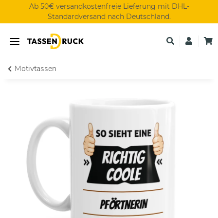
Ab 50€ versandkostenfreie Lieferung mit DHL-
Standardversand nach Deutschland.
Motivtassen