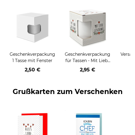
Geschenkverpackung
Geschenkverpackung
Versan
1 Tasse mit Fenster
für Tassen - Mit Liebe
geschenkt
2,50 €
2,95 €
Grußkarten zum Verschenken