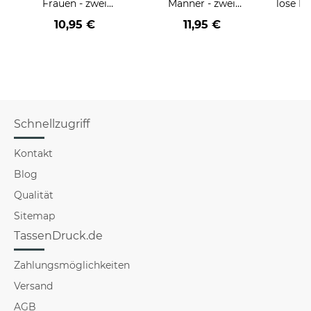
Frauen - zwei
Männer - zwei
löse P
Farbvarianten
Farbvarianten
nich
10,95 €
11,95 €
a
versch
Schnellzugriff
Kontakt
Blog
Qualität
Sitemap
TassenDruck.de
Zahlungsmöglichkeiten
Versand
AGB