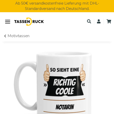
Ab 50€ versandkostenfreie Lieferung mit DHL-
Standardversand nach Deutschland.
Motivtassen