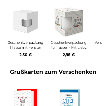
Geschenkverpackung
Geschenkverpackung
Versan
1 Tasse mit Fenster
für Tassen - Mit Liebe
geschenkt
2,50 €
2,95 €
Grußkarten zum Verschenken