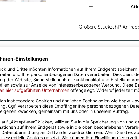
Stk
Größere Stückzahl? Anfrage 
Sicherer Kauf Auf Rechnung
Produktion in 
Passende Verpackungen
chtig coole
e - So sieht eine richtig
eschenkidee, egal zu welchem
r Keramik wurden mit viel
el Erfahrung werden sie
ckt. Die Kaffeebecher sind