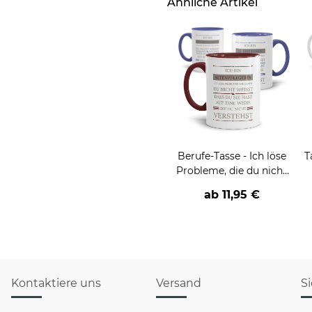
Ähnliche Artikel
Berufe-Tasse - Ich löse
T
Probleme, die du nicht
verstehst -
ab
11,95 €
verschiedene Berufe
Kontaktiere uns
Versand
S