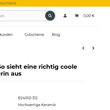
tschland.
0,00 €
skunden
Gutscheine
Blog
o sieht eine richtig coole
rin aus
B24002-312
Hochwertige Keramik