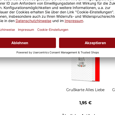
it ist eine lange Freude an
Geschenkverpackung 1
t und der Kaffee am
Tasse mit Fenster
nochmal so gut.
2,50 €
Grußkarten zum Versch
Grußkarte Alles Liebe
G
1,95 €