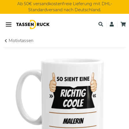
Ab 50€ versandkostenfreie Lieferung mit DHL-
Standardversand nach Deutschland.
Motivtassen