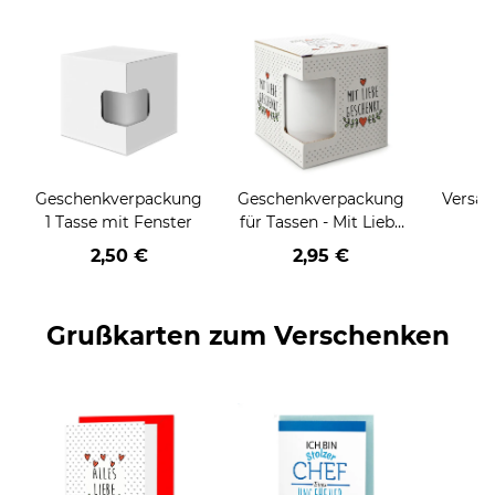
Geschenkverpackung
Geschenkverpackung
Versan
1 Tasse mit Fenster
für Tassen - Mit Liebe
geschenkt
2,50 €
2,95 €
Grußkarten zum Verschenken