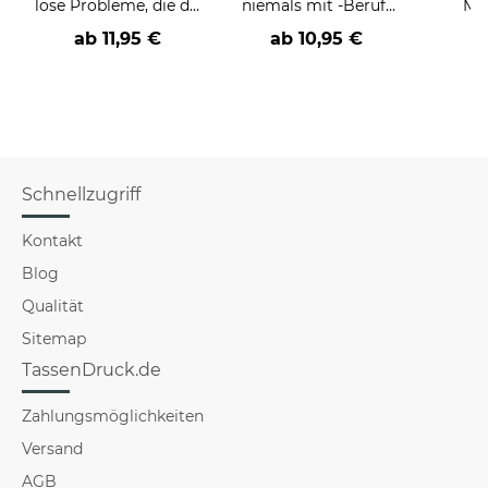
löse Probleme, die du
niemals mit -Beruf-
Män
nicht verstehst -
an
Far
ab
11,95 €
ab
10,95 €
verschiedene Berufe
Schnellzugriff
Kontakt
Blog
Qualität
Sitemap
TassenDruck.de
Zahlungsmöglichkeiten
Versand
AGB