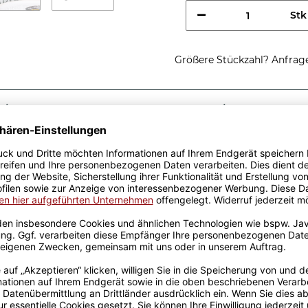
Stk
Größere Stückzahl? Anfrage 
Sicherer Kauf Auf Rechnung
Produktion in 
Passende Verpackungen
chtig coole
e - So sieht eine richtig
e, egal zu welchem Anlass.
k wurden mit viel Liebe
ahrung werden sie
ckt. Die Kaffeebecher sind