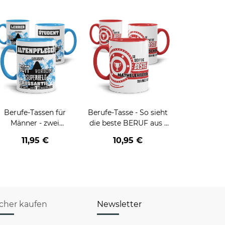
Berufe-Tassen für
Berufe-Tasse - So sieht
Männer - zwei
die beste BERUF aus -
Farbvarianten
verschiedene Berufe für
11,95 €
10,95 €
Frauen
icher kaufen
Newsletter