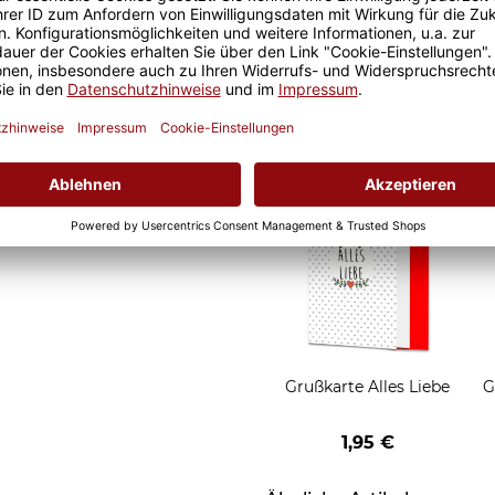
it ist eine lange Freude an
Geschenkverpackung 1
t und der Kaffee am
Tasse mit Fenster
nochmal so gut.
2,50 €
Grußkarten zum Versch
Grußkarte Alles Liebe
G
1,95 €