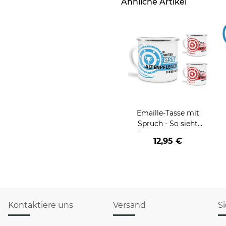
Ähnliche Artikel
Emaille-Tasse mit
Spruch - So sieht
der/die beste - Ihr Beruf
12,95 €
- aus
Kontaktiere uns
Versand
S