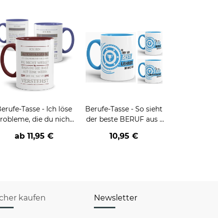
erufe-Tasse - Ich löse
Berufe-Tasse - So sieht
robleme, die du nicht
der beste BERUF aus -
verstehst -
verschiedene Berufe für
ab
11,95 €
10,95 €
verschiedene Berufe
Männer - Hellblau
icher kaufen
Newsletter