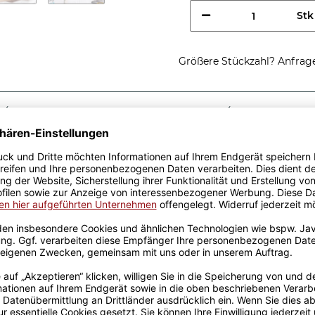
Stk
Größere Stückzahl? Anfrage 
Sicherer Kauf Auf Rechnung
Produktion in 
Passende Verpackungen
chtig coole
e - So sieht eine richtig
dee, egal zu welchem Anlass.
k wurden mit viel Liebe
ahrung werden sie
ckt. Die Kaffeebecher sind