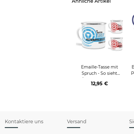
Ähnliche Artikel
Emaille-Tasse mit
B
Spruch - So sieht
P
der/die beste - Ihr Beruf
12,95 €
- aus
Kontaktiere uns
Versand
S