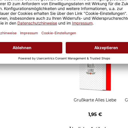
it ist eine lange Freude an
Geschenkverpackung 1
t und der Kaffee am
Tasse mit Fenster
nochmal so gut.
2,50 €
Grußkarten zum Versch
Grußkarte Alles Liebe
G
1,95 €