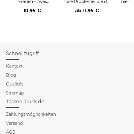
Frauen - zwei
löse Probleme, die du
niema
Farbvarianten
nicht verstehst -
10,95 €
ab
11,95 €
a
verschiedene Berufe
Schnellzugriff
Kontakt
Blog
Qualität
Sitemap
TassenDruck.de
Zahlungsmöglichkeiten
Versand
AGB