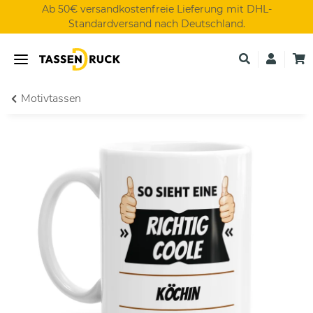
Ab 50€ versandkostenfreie Lieferung mit DHL-
Standardversand nach Deutschland.
Motivtassen