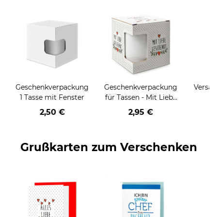
Geschenkverpackung
Geschenkverpackung
Versan
1 Tasse mit Fenster
für Tassen - Mit Liebe
geschenkt
2,50 €
2,95 €
Grußkarten zum Verschenken