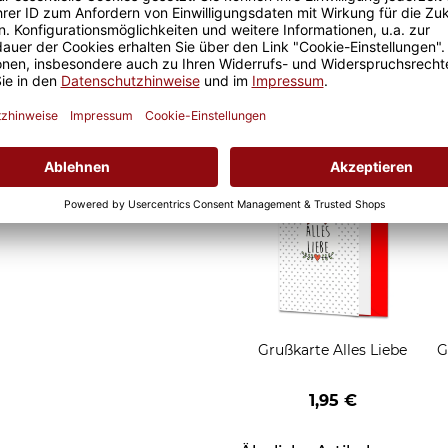
it ist eine lange Freude an
Geschenkverpackung 1
t und der Kaffee am
Tasse mit Fenster
nochmal so gut.
2,50 €
Grußkarten zum Versch
Grußkarte Alles Liebe
G
1,95 €