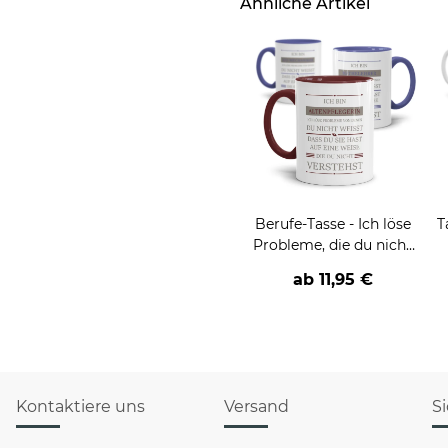
Ähnliche Artikel
Berufe-Tasse - Ich löse
T
Probleme, die du nicht
verstehst -
ab
11,95 €
verschiedene Berufe
Kontaktiere uns
Versand
S