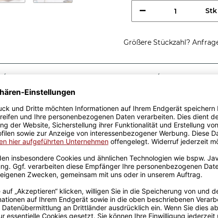
Stk
Größere Stückzahl? Anfrage 
Sicherer Kauf Auf Rechnung
Produktion in 
Passende Verpackungen
chtig coole
e - So sieht eine richtig
henkidee, egal zu welchem
r Keramik wurden mit viel
el Erfahrung werden sie
ckt. Die Kaffeebecher sind