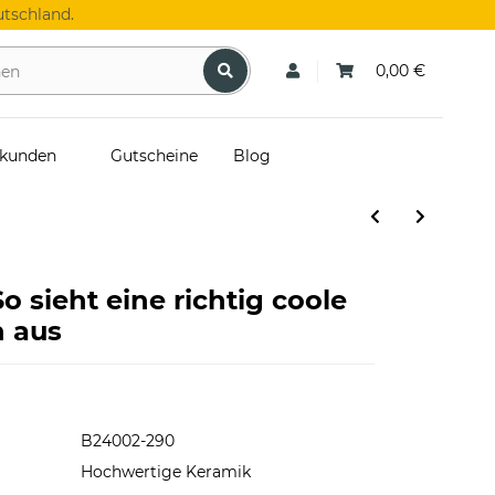
tschland.
0,00 €
skunden
Gutscheine
Blog
o sieht eine richtig coole
n aus
B24002-290
Hochwertige Keramik