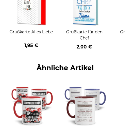
Grußkarte Alles Liebe
Grußkarte für den
Gruß
Chef
1,95 €
2,00 €
Ähnliche Artikel