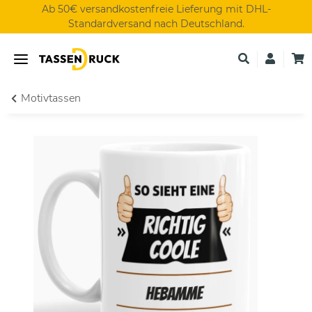
Ab 50€ versandkostenfreie Lieferung mit DHL-
Standardversand nach Deutschland.
Motivtassen