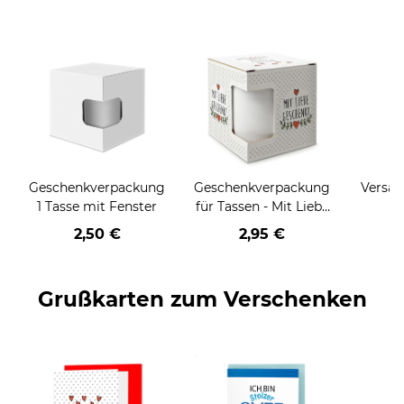
Geschenkverpackung
Geschenkverpackung
Versan
1 Tasse mit Fenster
für Tassen - Mit Liebe
geschenkt
2,50 €
2,95 €
Grußkarten zum Verschenken