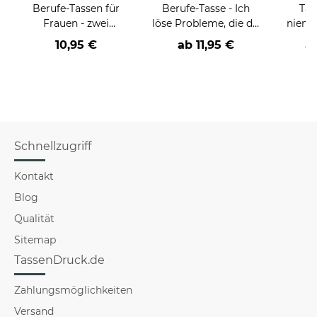
Berufe-Tassen für
Berufe-Tasse - Ich
Tas
Frauen - zwei
löse Probleme, die du
niema
Farbvarianten
nicht verstehst -
10,95 €
ab
11,95 €
a
verschiedene Berufe
Schnellzugriff
Kontakt
Blog
Qualität
Sitemap
TassenDruck.de
Zahlungsmöglichkeiten
Versand