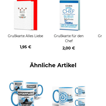
Grußkarte Alles Liebe
Grußkarte für den
Gruß
Chef
1,95 €
2,00 €
Ähnliche Artikel