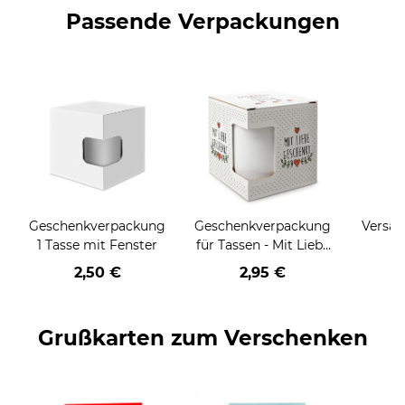
Passende Verpackungen
Geschenkverpackung
Geschenkverpackung
Versan
1 Tasse mit Fenster
für Tassen - Mit Liebe
geschenkt
2,50 €
2,95 €
Grußkarten zum Verschenken