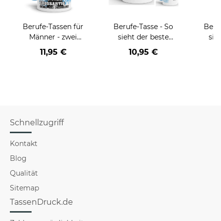
Berufe-Tassen für
Berufe-Tasse - So
Beru
Männer - zwei
sieht der beste
sie
Farbvarianten
BERUF aus -
BE
11,95 €
10,95 €
verschiedene Berufe
versch
für Männer - Hellblau
f
Schnellzugriff
Kontakt
Blog
Qualität
Sitemap
TassenDruck.de