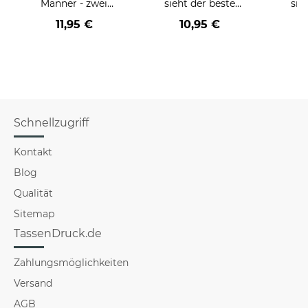
Männer - zwei
sieht der beste
sie
Farbvarianten
BERUF aus -
BE
11,95 €
10,95 €
verschiedene Berufe
versch
für Männer - Hellblau
f
Schnellzugriff
Kontakt
Blog
Qualität
Sitemap
TassenDruck.de
Zahlungsmöglichkeiten
Versand
AGB