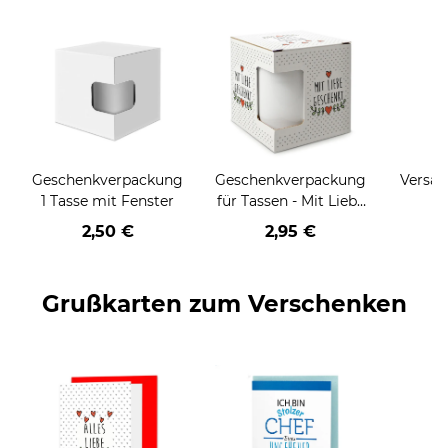
Geschenkverpackung
Geschenkverpackung
Versan
1 Tasse mit Fenster
für Tassen - Mit Liebe
geschenkt
2,50 €
2,95 €
Grußkarten zum Verschenken