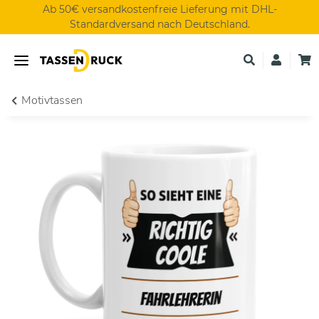
Ab 50€ versandkostenfreie Lieferung mit DHL-
Standardversand nach Deutschland.
Motivtassen