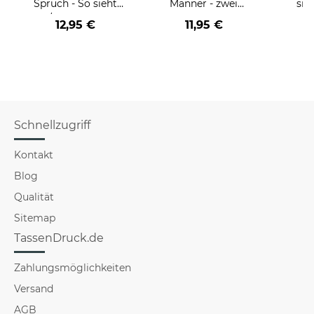
Spruch - So sieht
Männer - zwei
sie
der/die beste - Ihr
Farbvarianten
BE
12,95 €
11,95 €
Beruf - aus
versch
f
Schnellzugriff
Kontakt
Blog
Qualität
Sitemap
TassenDruck.de
Zahlungsmöglichkeiten
Versand
AGB