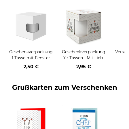
Geschenkverpackung
Geschenkverpackung
Versan
1 Tasse mit Fenster
für Tassen - Mit Liebe
geschenkt
2,50 €
2,95 €
Grußkarten zum Verschenken