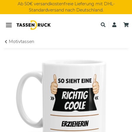
Ab 50€ versandkostenfreie Lieferung mit DHL-
Standardversand nach Deutschland.
Motivtassen