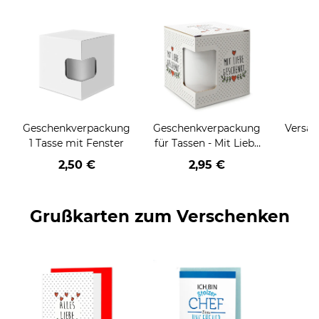
Geschenkverpackung
Geschenkverpackung
Versan
1 Tasse mit Fenster
für Tassen - Mit Liebe
geschenkt
2,50 €
2,95 €
Grußkarten zum Verschenken