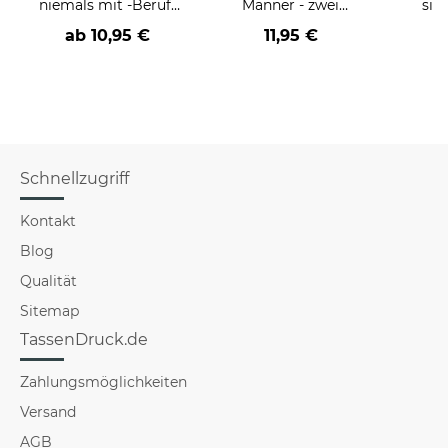
niemals mit -Beruf-
Männer - zwei
sie
an
Farbvarianten
BE
ab
10,95 €
11,95 €
versch
für Mä
Schnellzugriff
Kontakt
Blog
Qualität
Sitemap
TassenDruck.de
Zahlungsmöglichkeiten
Versand
AGB