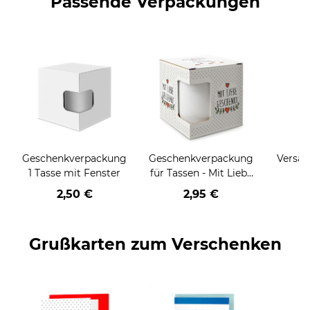
Passende Verpackungen
Geschenkverpackung
Geschenkverpackung
Versan
1 Tasse mit Fenster
für Tassen - Mit Liebe
geschenkt
2,50 €
2,95 €
Grußkarten zum Verschenken