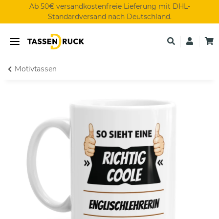
Ab 50€ versandkostenfreie Lieferung mit DHL-
Standardversand nach Deutschland.
Motivtassen