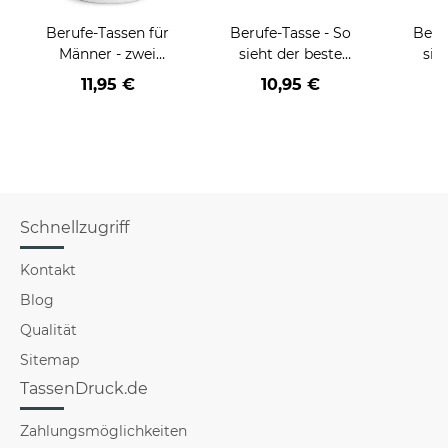
Berufe-Tassen für
Berufe-Tasse - So
Beru
Männer - zwei
sieht der beste
sie
Farbvarianten
BERUF aus -
BE
11,95 €
10,95 €
verschiedene Berufe
versch
für Männer - Hellblau
f
Schnellzugriff
Kontakt
Blog
Qualität
Sitemap
TassenDruck.de
Zahlungsmöglichkeiten