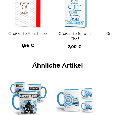
Grußkarte Alles Liebe
Grußkarte für den
Gruß
Chef
1,95 €
2,00 €
Ähnliche Artikel