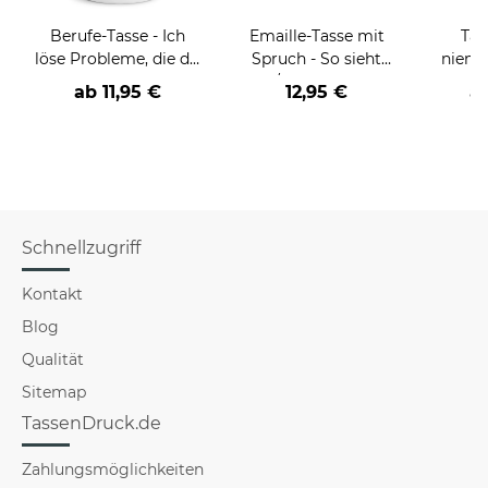
Berufe-Tasse - Ich
Emaille-Tasse mit
Tas
löse Probleme, die du
Spruch - So sieht
niema
nicht verstehst -
der/die beste - Ihr
ab
11,95 €
12,95 €
a
verschiedene Berufe
Beruf - aus
Schnellzugriff
Kontakt
Blog
Qualität
Sitemap
TassenDruck.de
Zahlungsmöglichkeiten