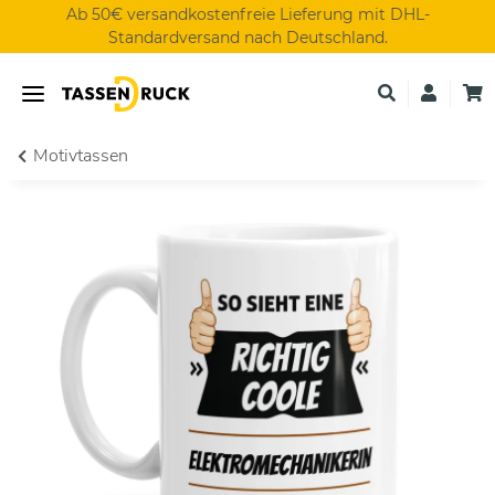
Ab 50€ versandkostenfreie Lieferung mit DHL-
Standardversand nach Deutschland.
Motivtassen