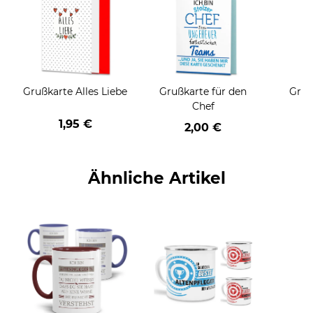
Grußkarte Alles Liebe
Grußkarte für den
Gruß
Chef
1,95 €
2,00 €
Ähnliche Artikel