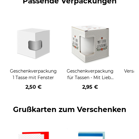
Passende Verpackungen
Geschenkverpackung
Geschenkverpackung
Versan
1 Tasse mit Fenster
für Tassen - Mit Liebe
geschenkt
2,50 €
2,95 €
Grußkarten zum Verschenken