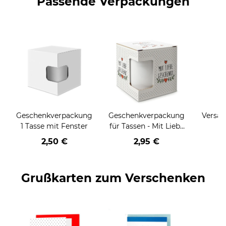
Passende Verpackungen
Geschenkverpackung
Geschenkverpackung
Versan
1 Tasse mit Fenster
für Tassen - Mit Liebe
geschenkt
2,50 €
2,95 €
Grußkarten zum Verschenken