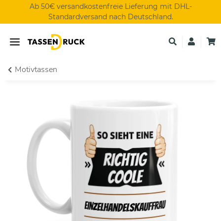
Ab 50€ versandkostenfreie Lieferung mit DHL-
Standardversand nach Deutschland.
Motivtassen