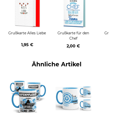
Grußkarte Alles Liebe
Grußkarte für den
Gruß
Chef
1,95 €
2,00 €
Ähnliche Artikel