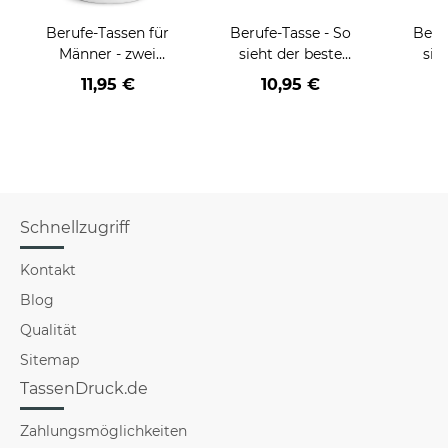
Berufe-Tassen für
Berufe-Tasse - So
Beru
Männer - zwei
sieht der beste
sie
Farbvarianten
BERUF aus -
BE
11,95 €
10,95 €
verschiedene Berufe
versch
für Männer - Hellblau
f
Schnellzugriff
Kontakt
Blog
Qualität
Sitemap
TassenDruck.de
Zahlungsmöglichkeiten