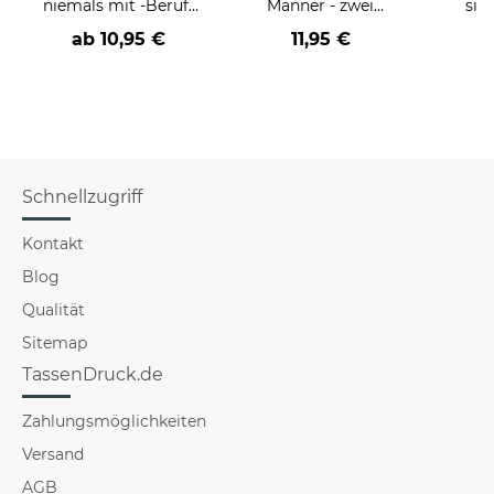
niemals mit -Beruf-
Männer - zwei
sie
an
Farbvarianten
BE
ab
10,95 €
11,95 €
versch
für Mä
Schnellzugriff
Kontakt
Blog
Qualität
Sitemap
TassenDruck.de
Zahlungsmöglichkeiten
Versand
AGB