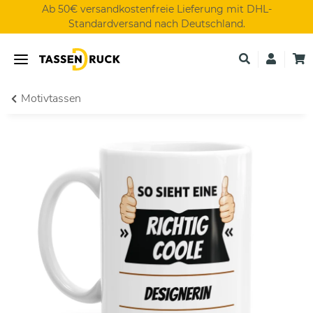
Ab 50€ versandkostenfreie Lieferung mit DHL-
Standardversand nach Deutschland.
Motivtassen