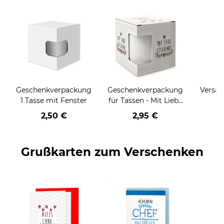
Geschenkverpackung
Geschenkverpackung
Versan
1 Tasse mit Fenster
für Tassen - Mit Liebe
geschenkt
2,50 €
2,95 €
Grußkarten zum Verschenken