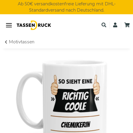
Ab 50€ versandkostenfreie Lieferung mit DHL-
Standardversand nach Deutschland.
Motivtassen