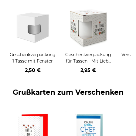
Geschenkverpackung
Geschenkverpackung
Versan
1 Tasse mit Fenster
für Tassen - Mit Liebe
geschenkt
2,50 €
2,95 €
Grußkarten zum Verschenken