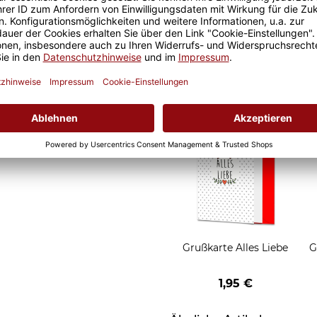
it ist eine lange Freude an
Geschenkverpackung 1
t und der Kaffee am
Tasse mit Fenster
nochmal so gut.
2,50 €
Grußkarten zum Versch
Grußkarte Alles Liebe
G
1,95 €