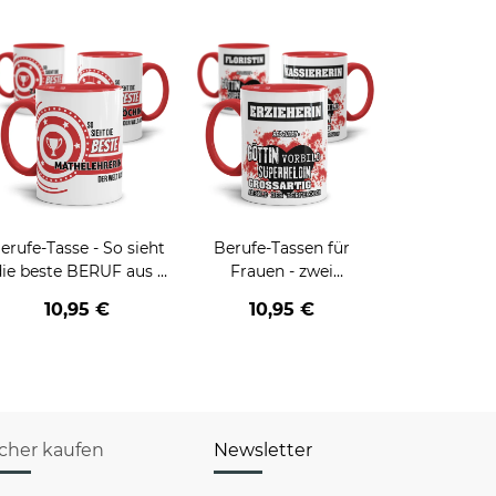
erufe-Tasse - So sieht
Berufe-Tassen für
die beste BERUF aus -
Frauen - zwei
erschiedene Berufe für
Farbvarianten
10,95 €
10,95 €
Frauen
icher kaufen
Newsletter