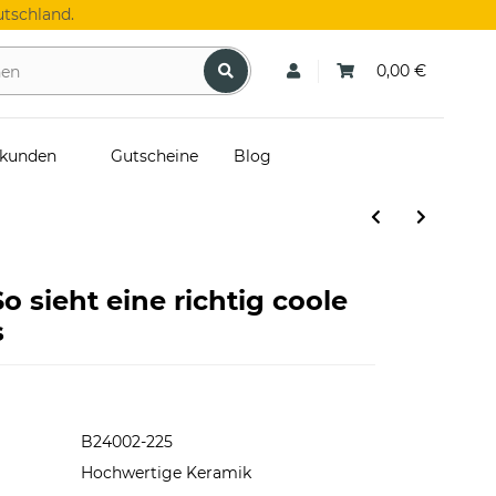
tschland.
0,00 €
skunden
Gutscheine
Blog
o sieht eine richtig coole
s
B24002-225
Hochwertige Keramik