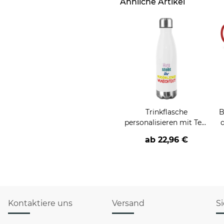
Ähnliche Artikel
Trinkflasche
B
personalisieren mit Text
- Edelstahl in Weiß - in
v
ab
22,96 €
500 ml und 750 ml
Kontaktiere uns
Versand
S