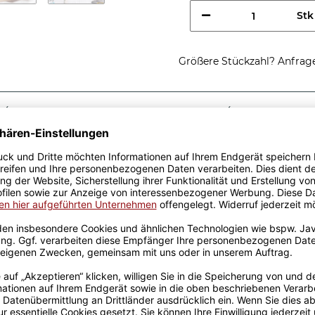
Stk
Größere Stückzahl? Anfrage 
Sicherer Kauf Auf Rechnung
Produktion in 
Passende Verpackungen
chtig coole
e - So sieht eine richtig
idee, egal zu welchem
r Keramik wurden mit viel
el Erfahrung werden sie
ckt. Die Kaffeebecher sind