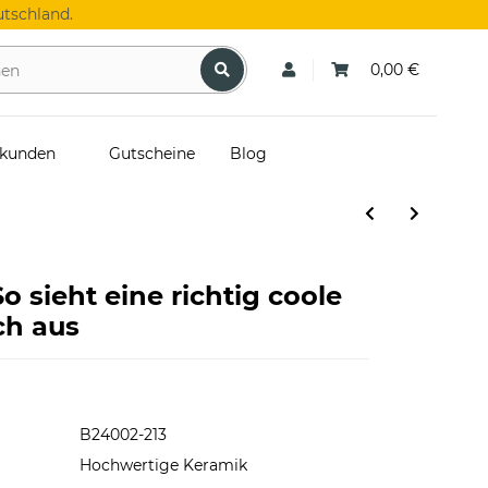
tschland.
0,00 €
skunden
Gutscheine
Blog
o sieht eine richtig coole
ch aus
B24002-213
Hochwertige Keramik