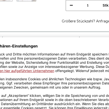
Stk
Größere Stückzahl? Anfrage 
Sicherer Kauf Auf Rechnung
Produktion in 
Passende Verpackungen
chtig coole
e - So sieht eine richtig
e, egal zu welchem Anlass.
k wurden mit viel Liebe
ahrung werden sie
ckt. Die Kaffeebecher sind