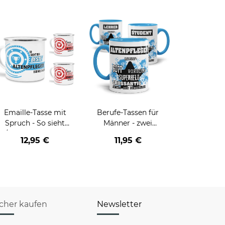
Emaille-Tasse mit
Berufe-Tassen für
Spruch - So sieht
Männer - zwei
er/die beste - Ihr Beruf
Farbvarianten
12,95 €
11,95 €
- aus
icher kaufen
Newsletter