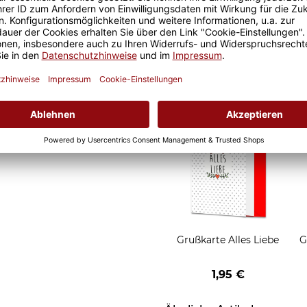
it ist eine lange Freude an
Geschenkverpackung 1
t und der Kaffee am
Tasse mit Fenster
nochmal so gut.
2,50 €
Grußkarten zum Versch
Grußkarte Alles Liebe
G
1,95 €