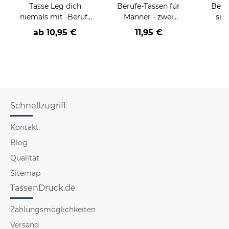
Tasse Leg dich
Berufe-Tassen für
Beru
niemals mit -Beruf-
Männer - zwei
sie
an
Farbvarianten
BE
ab
10,95 €
11,95 €
versch
für Mä
Schnellzugriff
Kontakt
Blog
Qualität
Sitemap
TassenDruck.de
Zahlungsmöglichkeiten
Versand