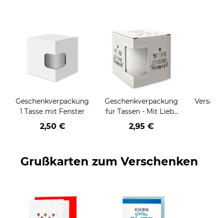
Geschenkverpackung
Geschenkverpackung
Versan
1 Tasse mit Fenster
für Tassen - Mit Liebe
geschenkt
2,50 €
2,95 €
Grußkarten zum Verschenken