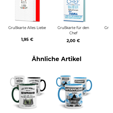
Grußkarte Alles Liebe
Grußkarte für den
Gruß
Chef
1,95 €
2,00 €
Ähnliche Artikel