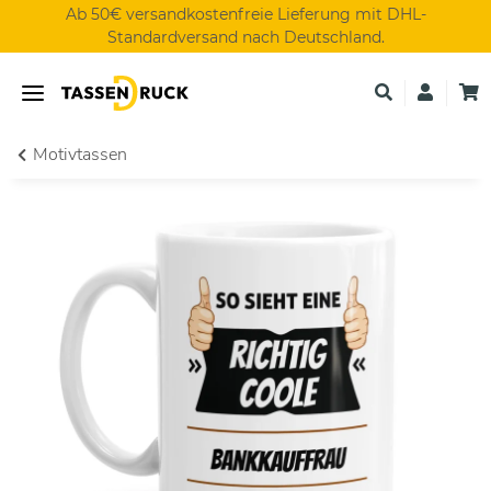
Ab 50€ versandkostenfreie Lieferung mit DHL-
Standardversand nach Deutschland.
Motivtassen