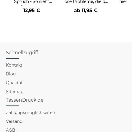
Spruch - So sieht
löse Probleme, die du
niema
der/die beste - Ihr
nicht verstehst -
12,95 €
ab
11,95 €
a
Beruf - aus
verschiedene Berufe
Schnellzugriff
Kontakt
Blog
Qualität
Sitemap
TassenDruck.de
Zahlungsmöglichkeiten
Versand
AGB