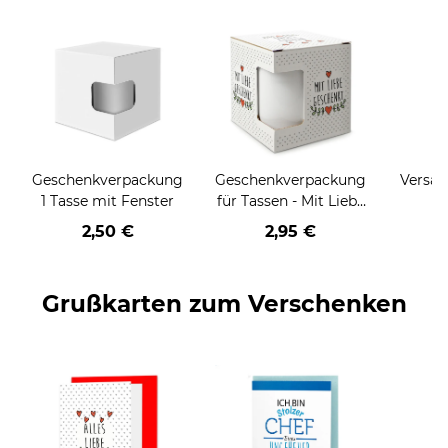
Geschenkverpackung
Geschenkverpackung
Versan
1 Tasse mit Fenster
für Tassen - Mit Liebe
geschenkt
2,50 €
2,95 €
Grußkarten zum Verschenken