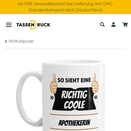
Ab 50€ versandkostenfreie Lieferung mit DHL-
Standardversand nach Deutschland.
Motivtassen