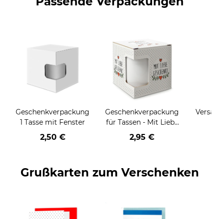
Passende Verpackungen
Geschenkverpackung
Geschenkverpackung
Versan
1 Tasse mit Fenster
für Tassen - Mit Liebe
geschenkt
2,50 €
2,95 €
Grußkarten zum Verschenken