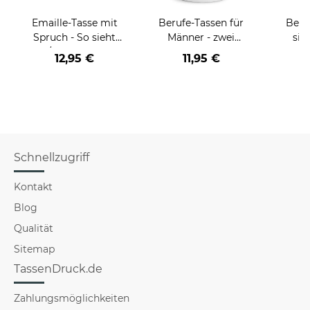
Emaille-Tasse mit
Berufe-Tassen für
Beru
Spruch - So sieht
Männer - zwei
sie
der/die beste - Ihr
Farbvarianten
BE
12,95 €
11,95 €
Beruf - aus
versch
f
Schnellzugriff
Kontakt
Blog
Qualität
Sitemap
TassenDruck.de
Zahlungsmöglichkeiten