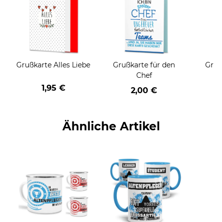
Grußkarte Alles Liebe
Grußkarte für den
Gruß
Chef
1,95 €
2,00 €
Ähnliche Artikel