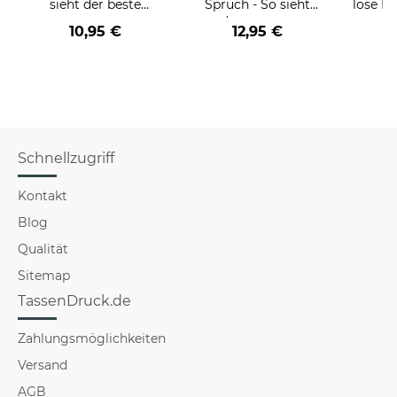
sieht der beste
Spruch - So sieht
löse P
BERUF aus -
der/die beste - Ihr
nich
10,95 €
12,95 €
a
verschiedene Berufe
Beruf - aus
versch
für Männer - Hellblau
Schnellzugriff
Kontakt
Blog
Qualität
Sitemap
TassenDruck.de
Zahlungsmöglichkeiten
Versand
AGB