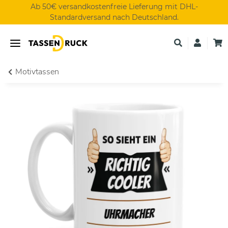
Ab 50€ versandkostenfreie Lieferung mit DHL-
Standardversand nach Deutschland.
Motivtassen