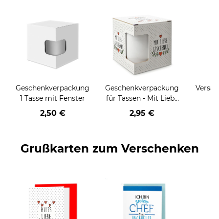
Geschenkverpackung
Geschenkverpackung
Versan
1 Tasse mit Fenster
für Tassen - Mit Liebe
geschenkt
2,50 €
2,95 €
Grußkarten zum Verschenken